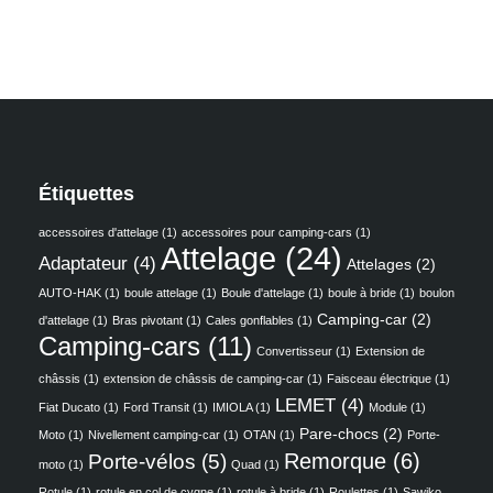
Étiquettes
accessoires d'attelage
(1)
accessoires pour camping-cars
(1)
Attelage
(24)
Adaptateur
(4)
Attelages
(2)
AUTO-HAK
(1)
boule attelage
(1)
Boule d'attelage
(1)
boule à bride
(1)
boulon
Camping-car
(2)
d'attelage
(1)
Bras pivotant
(1)
Cales gonflables
(1)
Camping-cars
(11)
Convertisseur
(1)
Extension de
châssis
(1)
extension de châssis de camping-car
(1)
Faisceau électrique
(1)
LEMET
(4)
Fiat Ducato
(1)
Ford Transit
(1)
IMIOLA
(1)
Module
(1)
Pare-chocs
(2)
Moto
(1)
Nivellement camping-car
(1)
OTAN
(1)
Porte-
Remorque
(6)
Porte-vélos
(5)
moto
(1)
Quad
(1)
Rotule
(1)
rotule en col de cygne
(1)
rotule à bride
(1)
Roulettes
(1)
Sawiko