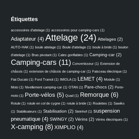
Étiquettes
accessoires d'attelage
(1)
accessoires pour camping-cars
(1)
Attelage
(24)
Adaptateur
(4)
Attelages
(2)
AUTO-HAK
(1)
boule attelage
(1)
Boule d'attelage
(1)
boule à bride
(1)
boulon
Camping-car
(2)
d'attelage
(1)
Bras pivotant
(1)
Cales gonflables
(1)
Camping-cars
(11)
Convertisseur
(1)
Extension de
châssis
(1)
extension de châssis de camping-car
(1)
Faisceau électrique
(1)
LEMET
(4)
Fiat Ducato
(1)
Ford Transit
(1)
IMIOLA
(1)
Module
(1)
Pare-chocs
(2)
Moto
(1)
Nivellement camping-car
(1)
OTAN
(1)
Porte-
Remorque
(6)
Porte-vélos
(5)
moto
(1)
Quad
(1)
Rotule
(1)
rotule en col de cygne
(1)
rotule à bride
(1)
Roulettes
(1)
Sawiko
suspension
Stabilisation
(2)
(1)
Stabilisateurs
(1)
Steinhof
(1)
pneumatique
(4)
SWINGY
(2)
Vérins
(2)
Vérins électriques
(1)
X-camping
(8)
XIMPLIO
(4)