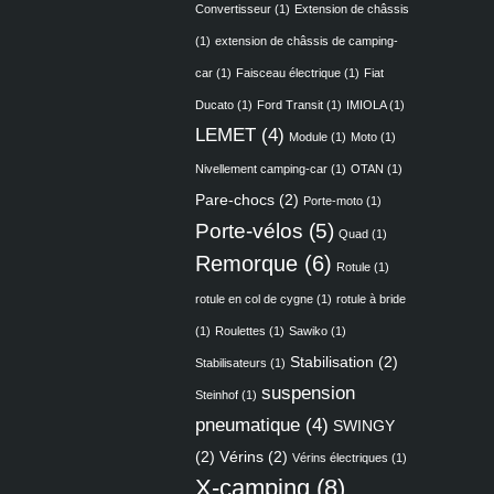
Convertisseur
(1)
Extension de châssis
(1)
extension de châssis de camping-
car
(1)
Faisceau électrique
(1)
Fiat
Ducato
(1)
Ford Transit
(1)
IMIOLA
(1)
LEMET
(4)
Module
(1)
Moto
(1)
Nivellement camping-car
(1)
OTAN
(1)
Pare-chocs
(2)
Porte-moto
(1)
Porte-vélos
(5)
Quad
(1)
Remorque
(6)
Rotule
(1)
rotule en col de cygne
(1)
rotule à bride
(1)
Roulettes
(1)
Sawiko
(1)
Stabilisation
(2)
Stabilisateurs
(1)
suspension
Steinhof
(1)
pneumatique
(4)
SWINGY
(2)
Vérins
(2)
Vérins électriques
(1)
X-camping
(8)