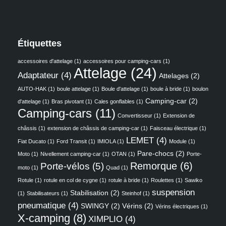
Étiquettes
accessoires d'attelage
(1)
accessoires pour camping-cars
(1)
Attelage
(24)
Adaptateur
(4)
Attelages
(2)
AUTO-HAK
(1)
boule attelage
(1)
Boule d'attelage
(1)
boule à bride
(1)
boulon
Camping-car
(2)
d'attelage
(1)
Bras pivotant
(1)
Cales gonflables
(1)
Camping-cars
(11)
Convertisseur
(1)
Extension de
châssis
(1)
extension de châssis de camping-car
(1)
Faisceau électrique
(1)
LEMET
(4)
Fiat Ducato
(1)
Ford Transit
(1)
IMIOLA
(1)
Module
(1)
Pare-chocs
(2)
Moto
(1)
Nivellement camping-car
(1)
OTAN
(1)
Porte-
Remorque
(6)
Porte-vélos
(5)
moto
(1)
Quad
(1)
Rotule
(1)
rotule en col de cygne
(1)
rotule à bride
(1)
Roulettes
(1)
Sawiko
suspension
Stabilisation
(2)
(1)
Stabilisateurs
(1)
Steinhof
(1)
pneumatique
(4)
SWINGY
(2)
Vérins
(2)
Vérins électriques
(1)
X-camping
(8)
XIMPLIO
(4)