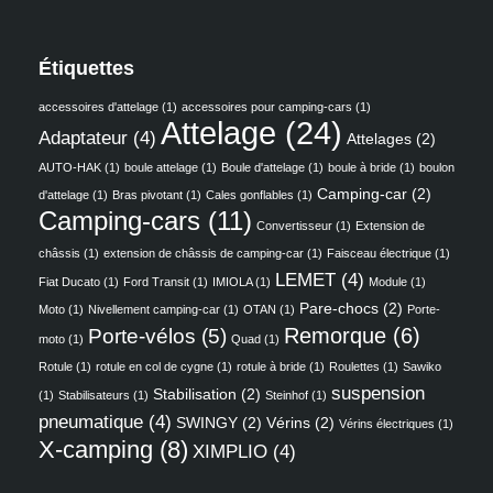
Étiquettes
accessoires d'attelage
(1)
accessoires pour camping-cars
(1)
Attelage
(24)
Adaptateur
(4)
Attelages
(2)
AUTO-HAK
(1)
boule attelage
(1)
Boule d'attelage
(1)
boule à bride
(1)
boulon
Camping-car
(2)
d'attelage
(1)
Bras pivotant
(1)
Cales gonflables
(1)
Camping-cars
(11)
Convertisseur
(1)
Extension de
châssis
(1)
extension de châssis de camping-car
(1)
Faisceau électrique
(1)
LEMET
(4)
Fiat Ducato
(1)
Ford Transit
(1)
IMIOLA
(1)
Module
(1)
Pare-chocs
(2)
Moto
(1)
Nivellement camping-car
(1)
OTAN
(1)
Porte-
Remorque
(6)
Porte-vélos
(5)
moto
(1)
Quad
(1)
Rotule
(1)
rotule en col de cygne
(1)
rotule à bride
(1)
Roulettes
(1)
Sawiko
suspension
Stabilisation
(2)
(1)
Stabilisateurs
(1)
Steinhof
(1)
pneumatique
(4)
SWINGY
(2)
Vérins
(2)
Vérins électriques
(1)
X-camping
(8)
XIMPLIO
(4)