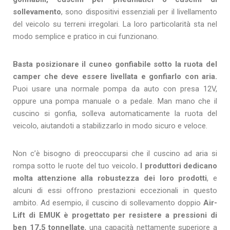
sollevamento
, sono dispositivi essenziali per il livellamento
del veicolo su terreni irregolari. La loro particolarità sta nel
modo semplice e pratico in cui funzionano.
Basta posizionare il cuneo gonfiabile sotto la ruota del
camper che deve essere livellata e gonfiarlo con aria.
Puoi usare una normale pompa da auto con presa 12V,
oppure una pompa manuale o a pedale. Man mano che il
cuscino si gonfia, solleva automaticamente la ruota del
veicolo, aiutandoti a stabilizzarlo in modo sicuro e veloce.
Non c’è bisogno di preoccuparsi che il cuscino ad aria si
rompa sotto le ruote del tuo veicolo
. I produttori dedicano
molta attenzione alla robustezza dei loro prodotti
, e
alcuni di essi offrono prestazioni eccezionali in questo
ambito. Ad esempio, il cuscino di sollevamento doppio
Air-
Lift di EMUK è progettato per resistere a pressioni di
ben 17,5 tonnellate
, una capacità nettamente superiore a