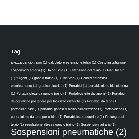
Tag
altezza gancio traino
(1)
calcolatore estensione telaio
(1)
Costo installazione
sospensioni ad aria
(1)
Dixon-Bate
(1)
Estensione del telaio
(1)
Fiat Ducato
(1)
furgoni.
(1)
gancio traino
(1)
GlideStep
(1)
Gradini estensibili
elettricamente
(1)
gradino elettrico
(1)
Portabici
(1)
portabiciclette bici elettrica
(1)
Portabiciclette da gancio traino
(1)
Portabiciclette da timone
(1)
Portabici
da portellone posteriore per biciclette elettriche
(1)
Portabici da tetto
(1)
portabici e-bike
(1)
portabici gancio di traino bici elettriche
(1)
Portabiclette
(1)
portabiclette da tetto per e-bike
(1)
Portabiclette posteriore
(1)
Prolunga del
telaio
(1)
regolazione altezza gancio traino
(1)
Sospensioni ad aria
(1)
Sospensioni pneumatiche
(2)