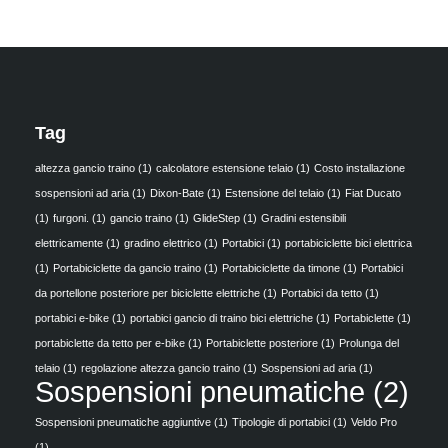
Tag
altezza gancio traino
(1)
calcolatore estensione telaio
(1)
Costo installazione
sospensioni ad aria
(1)
Dixon-Bate
(1)
Estensione del telaio
(1)
Fiat Ducato
(1)
furgoni.
(1)
gancio traino
(1)
GlideStep
(1)
Gradini estensibili
elettricamente
(1)
gradino elettrico
(1)
Portabici
(1)
portabiciclette bici elettrica
(1)
Portabiciclette da gancio traino
(1)
Portabiciclette da timone
(1)
Portabici
da portellone posteriore per biciclette elettriche
(1)
Portabici da tetto
(1)
portabici e-bike
(1)
portabici gancio di traino bici elettriche
(1)
Portabiclette
(1)
portabiclette da tetto per e-bike
(1)
Portabiclette posteriore
(1)
Prolunga del
telaio
(1)
regolazione altezza gancio traino
(1)
Sospensioni ad aria
(1)
Sospensioni pneumatiche
(2)
Sospensioni pneumatiche aggiuntive
(1)
Tipologie di portabici
(1)
Veldo Pro
(1)