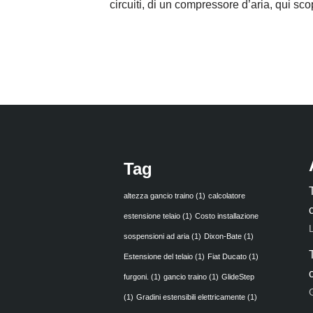
circuiti, di un compressore d’aria, qui sc
Tag
altezza gancio traino
(1)
calcolatore
estensione telaio
(1)
Costo installazione
sospensioni ad aria
(1)
Dixon-Bate
(1)
Estensione del telaio
(1)
Fiat Ducato
(1)
furgoni.
(1)
gancio traino
(1)
GlideStep
(1)
Gradini estensibili elettricamente
(1)