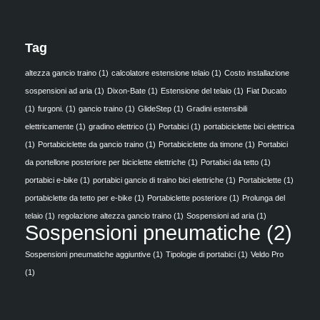
Tag
altezza gancio traino
(1)
calcolatore estensione telaio
(1)
Costo installazione
sospensioni ad aria
(1)
Dixon-Bate
(1)
Estensione del telaio
(1)
Fiat Ducato
(1)
furgoni.
(1)
gancio traino
(1)
GlideStep
(1)
Gradini estensibili
elettricamente
(1)
gradino elettrico
(1)
Portabici
(1)
portabiciclette bici elettrica
(1)
Portabiciclette da gancio traino
(1)
Portabiciclette da timone
(1)
Portabici
da portellone posteriore per biciclette elettriche
(1)
Portabici da tetto
(1)
portabici e-bike
(1)
portabici gancio di traino bici elettriche
(1)
Portabiclette
(1)
portabiclette da tetto per e-bike
(1)
Portabiclette posteriore
(1)
Prolunga del
telaio
(1)
regolazione altezza gancio traino
(1)
Sospensioni ad aria
(1)
Sospensioni pneumatiche
(2)
Sospensioni pneumatiche aggiuntive
(1)
Tipologie di portabici
(1)
Veldo Pro
(1)