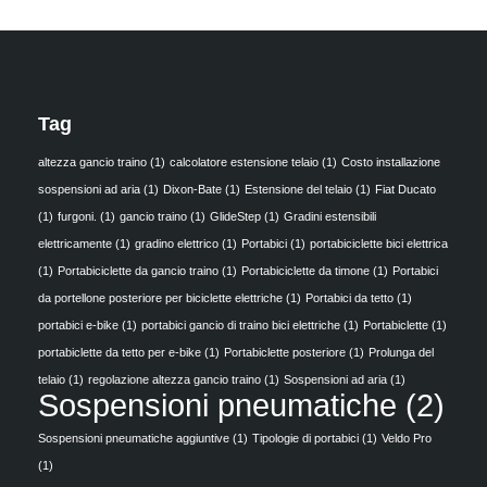
Tag
altezza gancio traino
(1)
calcolatore estensione telaio
(1)
Costo installazione
sospensioni ad aria
(1)
Dixon-Bate
(1)
Estensione del telaio
(1)
Fiat Ducato
(1)
furgoni.
(1)
gancio traino
(1)
GlideStep
(1)
Gradini estensibili
elettricamente
(1)
gradino elettrico
(1)
Portabici
(1)
portabiciclette bici elettrica
(1)
Portabiciclette da gancio traino
(1)
Portabiciclette da timone
(1)
Portabici
da portellone posteriore per biciclette elettriche
(1)
Portabici da tetto
(1)
portabici e-bike
(1)
portabici gancio di traino bici elettriche
(1)
Portabiclette
(1)
portabiclette da tetto per e-bike
(1)
Portabiclette posteriore
(1)
Prolunga del
telaio
(1)
regolazione altezza gancio traino
(1)
Sospensioni ad aria
(1)
Sospensioni pneumatiche
(2)
Sospensioni pneumatiche aggiuntive
(1)
Tipologie di portabici
(1)
Veldo Pro
(1)