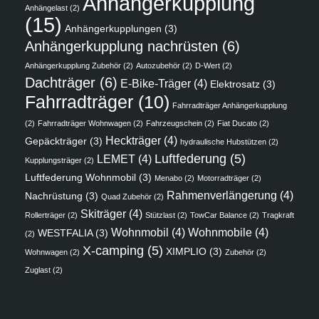
Anhängerkupplung
Anhängelast
(2)
(15)
Anhängerkupplungen
(3)
Anhängerkupplung nachrüsten
(6)
Anhängerkupplung Zubehör
(2)
Autozubehör
(2)
D-Wert
(2)
Dachträger
(6)
E-Bike-Träger
(4)
Elektrosatz
(3)
Fahrradträger
(10)
Fahrradträger Anhängerkupplung
(2)
Fahrradträger Wohnwagen
(2)
Fahrzeugschein
(2)
Fiat Ducato
(2)
Heckträger
(4)
Gepäckträger
(3)
hydraulische Hubstützen
(2)
Luftfederung
(5)
LEMET
(4)
Kupplungsträger
(2)
Luftfederung Wohnmobil
(3)
Menabo
(2)
Motorradträger
(2)
Rahmenverlängerung
(4)
Nachrüstung
(3)
Quad Zubehör
(2)
Skiträger
(4)
Rollerträger
(2)
Stützlast
(2)
TowCar Balance
(2)
Tragkraft
Wohnmobil
(4)
Wohnmobile
(4)
WESTFALIA
(3)
(2)
X-camping
(5)
XIMPLIO
(3)
Wohnwagen
(2)
Zubehör
(2)
Zuglast
(2)