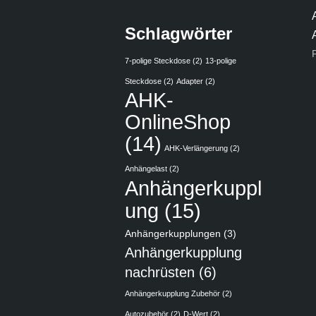
Schlagwörter
7-polige Steckdose
(2)
13-polige
Steckdose
(2)
Adapter
(2)
AHK-
OnlineShop
(14)
AHK-Verlängerung
(2)
Anhängelast
(2)
Anhängerkuppl
ung
(15)
Anhängerkupplungen
(3)
Anhängerkupplung
nachrüsten
(6)
Anhängerkupplung Zubehör
(2)
Autozubehör
(2)
D-Wert
(2)