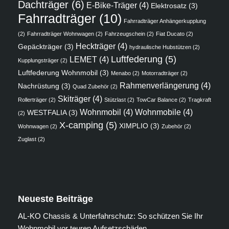
Dachträger
(6)
E-Bike-Träger
(4)
Elektrosatz
(3)
Fahrradträger
(10)
Fahrradträger Anhängerkupplung
(2)
Fahrradträger Wohnwagen
(2)
Fahrzeugschein
(2)
Fiat Ducato
(2)
Heckträger
(4)
Gepäckträger
(3)
hydraulische Hubstützen
(2)
Luftfederung
(5)
LEMET
(4)
Kupplungsträger
(2)
Luftfederung Wohnmobil
(3)
Menabo
(2)
Motorradträger
(2)
Rahmenverlängerung
(4)
Nachrüstung
(3)
Quad Zubehör
(2)
Skiträger
(4)
Rollerträger
(2)
Stützlast
(2)
TowCar Balance
(2)
Tragkraft
Wohnmobil
(4)
Wohnmobile
(4)
WESTFALIA
(3)
(2)
X-camping
(5)
XIMPLIO
(3)
Wohnwagen
(2)
Zubehör
(2)
Zuglast
(2)
Neueste Beiträge
AL-KO Chassis & Unterfahrschutz: So schützen Sie Ihr
Wohnmobil vor teuren Aufsetzschäden