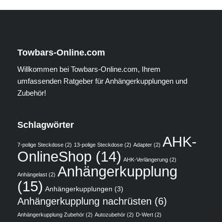
Towbars-Online.com
Willkommen bei Towbars-Online.com, Ihrem
umfassenden Ratgeber für Anhängerkupplungen und
Zubehör!
Schlagwörter
AHK-
7-polige Steckdose
(2)
13-polige Steckdose
(2)
Adapter
(2)
OnlineShop
(14)
AHK-Verlängerung
(2)
Anhängerkupplung
Anhängelast
(2)
(15)
Anhängerkupplungen
(3)
Anhängerkupplung nachrüsten
(6)
Anhängerkupplung Zubehör
(2)
Autozubehör
(2)
D-Wert
(2)