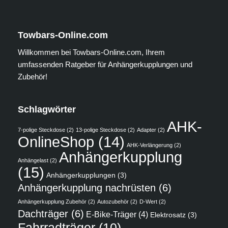
Towbars-Online.com
Willkommen bei Towbars-Online.com, Ihrem
umfassenden Ratgeber für Anhängerkupplungen und
Zubehör!
Schlagwörter
AHK-
7-polige Steckdose
(2)
13-polige Steckdose
(2)
Adapter
(2)
OnlineShop
(14)
AHK-Verlängerung
(2)
Anhängerkupplung
Anhängelast
(2)
(15)
Anhängerkupplungen
(3)
Anhängerkupplung nachrüsten
(6)
Anhängerkupplung Zubehör
(2)
Autozubehör
(2)
D-Wert
(2)
Dachträger
(6)
E-Bike-Träger
(4)
Elektrosatz
(3)
Fahrradträger
(10)