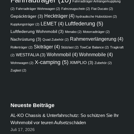
Fahrradträger Anhängerkupplung
(2)
Fahrradträger Wohnwagen
(2)
Fahrzeugschein
(2)
Fiat Ducato
(2)
Heckträger
(4)
Gepäckträger
(3)
hydraulische Hubstützen
(2)
Luftfederung
(5)
LEMET
(4)
Kupplungsträger
(2)
Luftfederung Wohnmobil
(3)
Menabo
(2)
Motorradträger
(2)
Rahmenverlängerung
(4)
Nachrüstung
(3)
Quad Zubehör
(2)
Skiträger
(4)
Rollerträger
(2)
Stützlast
(2)
TowCar Balance
(2)
Tragkraft
Wohnmobil
(4)
Wohnmobile
(4)
WESTFALIA
(3)
(2)
X-camping
(5)
XIMPLIO
(3)
Wohnwagen
(2)
Zubehör
(2)
Zuglast
(2)
Neueste Beiträge
AL-KO Chassis & Unterfahrschutz: So schützen Sie Ihr
Wohnmobil vor teuren Aufsetzschäden
Juli 17, 2026