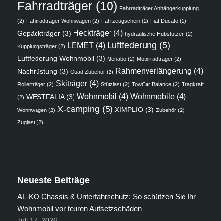
Fahrradträger
(10)
Fahrradträger Anhängerkupplung
(2)
Fahrradträger Wohnwagen
(2)
Fahrzeugschein
(2)
Fiat Ducato
(2)
Heckträger
(4)
Gepäckträger
(3)
hydraulische Hubstützen
(2)
Luftfederung
(5)
LEMET
(4)
Kupplungsträger
(2)
Luftfederung Wohnmobil
(3)
Menabo
(2)
Motorradträger
(2)
Rahmenverlängerung
(4)
Nachrüstung
(3)
Quad Zubehör
(2)
Skiträger
(4)
Rollerträger
(2)
Stützlast
(2)
TowCar Balance
(2)
Tragkraft
Wohnmobil
(4)
Wohnmobile
(4)
WESTFALIA
(3)
(2)
X-camping
(5)
XIMPLIO
(3)
Wohnwagen
(2)
Zubehör
(2)
Zuglast
(2)
Neueste Beiträge
AL-KO Chassis & Unterfahrschutz: So schützen Sie Ihr
Wohnmobil vor teuren Aufsetzschäden
Juli 17, 2026