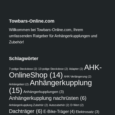
Towbars-Online.com
Willkommen bei Towbars-Online.com, Ihrem
umfassenden Ratgeber für Anhängerkupplungen und
Zubehör!
Schlagwörter
AHK-
7-polige Steckdose
(2)
13-polige Steckdose
(2)
Adapter
(2)
OnlineShop
(14)
AHK-Verlängerung
(2)
Anhängerkupplung
Anhängelast
(2)
(15)
Anhängerkupplungen
(3)
Anhängerkupplung nachrüsten
(6)
Anhängerkupplung Zubehör
(2)
Autozubehör
(2)
D-Wert
(2)
Dachträger
(6)
E-Bike-Träger
(4)
Elektrosatz
(3)