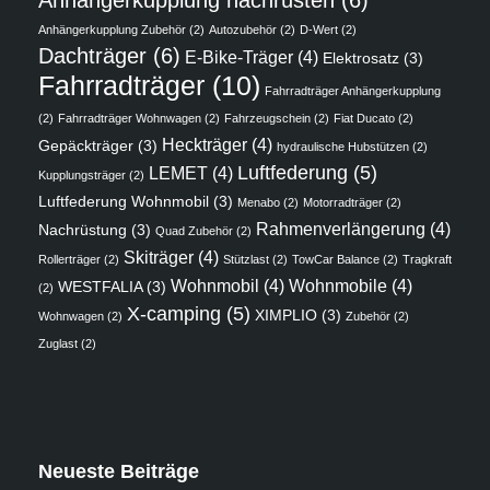
Anhängerkupplung Zubehör
(2)
Autozubehör
(2)
D-Wert
(2)
Dachträger
(6)
E-Bike-Träger
(4)
Elektrosatz
(3)
Fahrradträger
(10)
Fahrradträger Anhängerkupplung
(2)
Fahrradträger Wohnwagen
(2)
Fahrzeugschein
(2)
Fiat Ducato
(2)
Heckträger
(4)
Gepäckträger
(3)
hydraulische Hubstützen
(2)
Luftfederung
(5)
LEMET
(4)
Kupplungsträger
(2)
Luftfederung Wohnmobil
(3)
Menabo
(2)
Motorradträger
(2)
Rahmenverlängerung
(4)
Nachrüstung
(3)
Quad Zubehör
(2)
Skiträger
(4)
Rollerträger
(2)
Stützlast
(2)
TowCar Balance
(2)
Tragkraft
Wohnmobil
(4)
Wohnmobile
(4)
WESTFALIA
(3)
(2)
X-camping
(5)
XIMPLIO
(3)
Wohnwagen
(2)
Zubehör
(2)
Zuglast
(2)
Neueste Beiträge