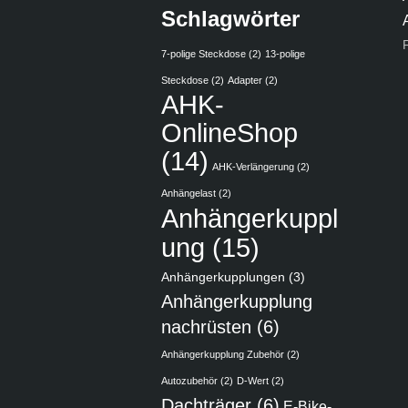
Schlagwörter
7-polige Steckdose
(2)
13-polige
Steckdose
(2)
Adapter
(2)
AHK-
OnlineShop
(14)
AHK-Verlängerung
(2)
Anhängelast
(2)
Anhängerkuppl
ung
(15)
Anhängerkupplungen
(3)
Anhängerkupplung
nachrüsten
(6)
Anhängerkupplung Zubehör
(2)
Autozubehör
(2)
D-Wert
(2)
Dachträger
(6)
E-Bike-