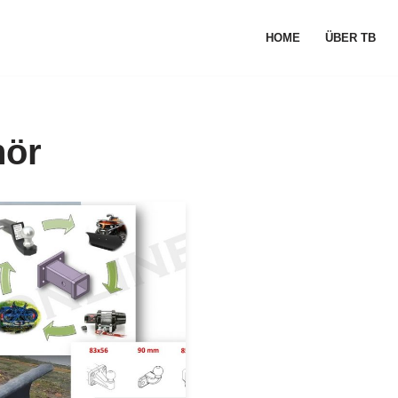
HOME
ÜBER TB
hör