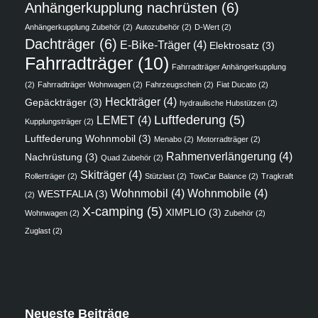
Anhängerkupplung nachrüsten
(6)
Anhängerkupplung Zubehör
(2)
Autozubehör
(2)
D-Wert
(2)
Dachträger
(6)
E-Bike-Träger
(4)
Elektrosatz
(3)
Fahrradträger
(10)
Fahrradträger Anhängerkupplung
(2)
Fahrradträger Wohnwagen
(2)
Fahrzeugschein
(2)
Fiat Ducato
(2)
Heckträger
(4)
Gepäckträger
(3)
hydraulische Hubstützen
(2)
Luftfederung
(5)
LEMET
(4)
Kupplungsträger
(2)
Luftfederung Wohnmobil
(3)
Menabo
(2)
Motorradträger
(2)
Rahmenverlängerung
(4)
Nachrüstung
(3)
Quad Zubehör
(2)
Skiträger
(4)
Rollerträger
(2)
Stützlast
(2)
TowCar Balance
(2)
Tragkraft
Wohnmobil
(4)
Wohnmobile
(4)
WESTFALIA
(3)
(2)
X-camping
(5)
XIMPLIO
(3)
Wohnwagen
(2)
Zubehör
(2)
Zuglast
(2)
Neueste Beiträge