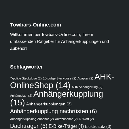
Towbars-Online.com
Willkommen bei Towbars-Online.com, Ihrem
umfassenden Ratgeber für Anhängerkupplungen und
Zubehör!
Schlagwörter
AHK-
7-polige Steckdose
(2)
13-polige Steckdose
(2)
Adapter
(2)
OnlineShop
(14)
AHK-Verlängerung
(2)
Anhängerkupplung
Anhängelast
(2)
(15)
Anhängerkupplungen
(3)
Anhängerkupplung nachrüsten
(6)
Anhängerkupplung Zubehör
(2)
Autozubehör
(2)
D-Wert
(2)
Dachträger
(6)
E-Bike-Träger
(4)
Elektrosatz
(3)