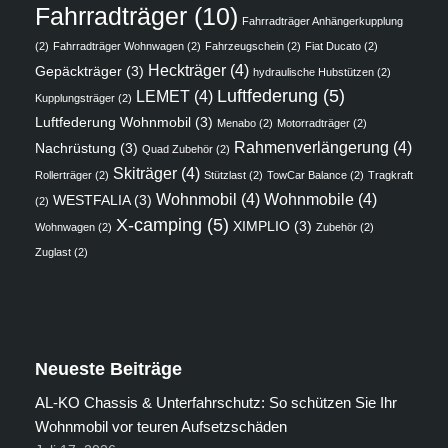
Fahrradträger
(10)
Fahrradträger Anhängerkupplung
(2)
Fahrradträger Wohnwagen
(2)
Fahrzeugschein
(2)
Fiat Ducato
(2)
Heckträger
(4)
Gepäckträger
(3)
hydraulische Hubstützen
(2)
Luftfederung
(5)
LEMET
(4)
Kupplungsträger
(2)
Luftfederung Wohnmobil
(3)
Menabo
(2)
Motorradträger
(2)
Rahmenverlängerung
(4)
Nachrüstung
(3)
Quad Zubehör
(2)
Skiträger
(4)
Rollerträger
(2)
Stützlast
(2)
TowCar Balance
(2)
Tragkraft
Wohnmobil
(4)
Wohnmobile
(4)
WESTFALIA
(3)
(2)
X-camping
(5)
XIMPLIO
(3)
Wohnwagen
(2)
Zubehör
(2)
Zuglast
(2)
Neueste Beiträge
AL-KO Chassis & Unterfahrschutz: So schützen Sie Ihr
Wohnmobil vor teuren Aufsetzschäden