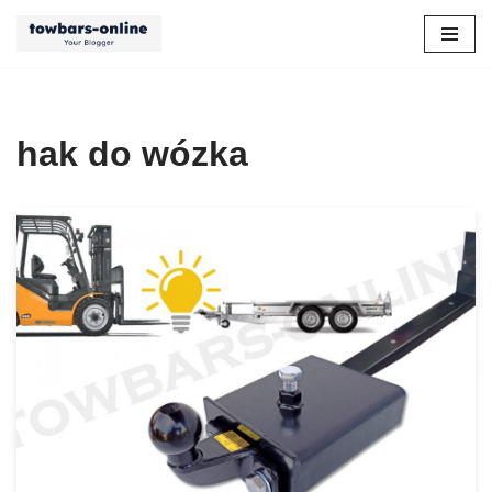
Przejdź
do
treści
hak do wózka