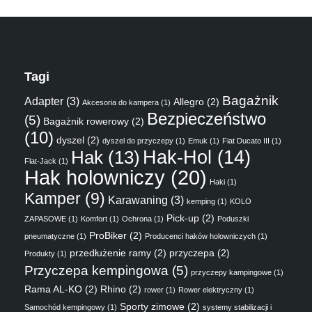
Tagi
Bagażnik
Adapter
(3)
Allegro
(2)
Akcesoria do kampera
(1)
Bezpieczeństwo
(5)
Bagażnik rowerowy
(2)
(10)
dyszel
(2)
dyszel do przyczepy
(1)
Emuk
(1)
Fiat Ducato III
(1)
Hak
(13)
Hak-Hol
(14)
Flat-Jack
(1)
Hak holowniczy
(20)
Haki
(1)
Kamper
(9)
Karawaning
(3)
kemping
(1)
KOLO
Pick-up
(2)
ZAPASOWE
(1)
Komfort
(1)
Ochrona
(1)
Poduszki
ProBiker
(2)
pneumatyczne
(1)
Producenci haków holowniczych
(1)
przedłużenie ramy
(2)
przyczepa
(2)
Produkty
(1)
Przyczepa kempingowa
(5)
przyczepy kampingowe
(1)
Rama AL-KO
(2)
Rhino
(2)
rower
(1)
Rower elektryczny
(1)
Sporty zimowe
(2)
Samochód kempingowy
(1)
systemy stabilizacji i