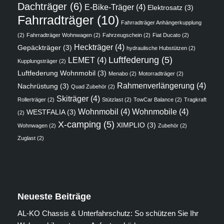
Dachträger
(6)
E-Bike-Träger
(4)
Elektrosatz
(3)
Fahrradträger
(10)
Fahrradträger Anhängerkupplung
(2)
Fahrradträger Wohnwagen
(2)
Fahrzeugschein
(2)
Fiat Ducato
(2)
Heckträger
(4)
Gepäckträger
(3)
hydraulische Hubstützen
(2)
Luftfederung
(5)
LEMET
(4)
Kupplungsträger
(2)
Luftfederung Wohnmobil
(3)
Menabo
(2)
Motorradträger
(2)
Rahmenverlängerung
(4)
Nachrüstung
(3)
Quad Zubehör
(2)
Skiträger
(4)
Rollerträger
(2)
Stützlast
(2)
TowCar Balance
(2)
Tragkraft
Wohnmobil
(4)
Wohnmobile
(4)
WESTFALIA
(3)
(2)
X-camping
(5)
XIMPLIO
(3)
Wohnwagen
(2)
Zubehör
(2)
Zuglast
(2)
Neueste Beiträge
AL-KO Chassis & Unterfahrschutz: So schützen Sie Ihr