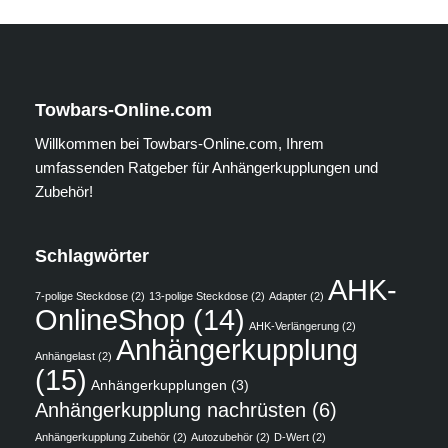
Towbars-Online.com
Willkommen bei Towbars-Online.com, Ihrem
umfassenden Ratgeber für Anhängerkupplungen und
Zubehör!
Schlagwörter
AHK-
7-polige Steckdose
(2)
13-polige Steckdose
(2)
Adapter
(2)
OnlineShop
(14)
AHK-Verlängerung
(2)
Anhängerkupplung
Anhängelast
(2)
(15)
Anhängerkupplungen
(3)
Anhängerkupplung nachrüsten
(6)
Anhängerkupplung Zubehör
(2)
Autozubehör
(2)
D-Wert
(2)