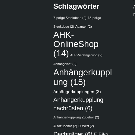
Schlagwörter
7-polige Steckdose
(2)
13-polige
Steckdose
(2)
Adapter
(2)
AHK-
OnlineShop
(14)
AHK-Verlängerung
(2)
Anhängelast
(2)
Anhängerkuppl
ung
(15)
Anhängerkupplungen
(3)
Anhängerkupplung
nachrüsten
(6)
Anhängerkupplung Zubehör
(2)
Autozubehör
(2)
D-Wert
(2)
Dachträger
(6)
E-Bike-