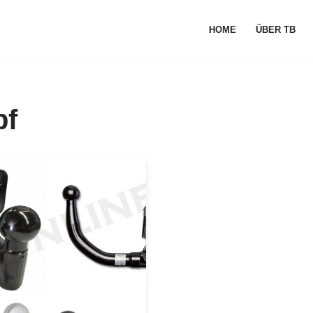
HOME
ÜBER TB
pf