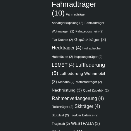
Fahrradträger
(10)
Fahrradträger
Anhängerkupplung
(2)
Fahrradträger
Wohnwagen
(2)
Fahrzeugschein
(2)
Gepäckträger
(3)
Fiat Ducato
(2)
Heckträger
(4)
hydraulische
Hubstützen
(2)
Kupplungsträger
(2)
Luftfederung
LEMET
(4)
(5)
Luftfederung Wohnmobil
(3)
Menabo
(2)
Motorradträger
(2)
Nachrüstung
(3)
Quad Zubehör
(2)
Rahmenverlängerung
(4)
Skiträger
(4)
Rollerträger
(2)
Stützlast
(2)
TowCar Balance
(2)
WESTFALIA
(3)
Tragkraft
(2)