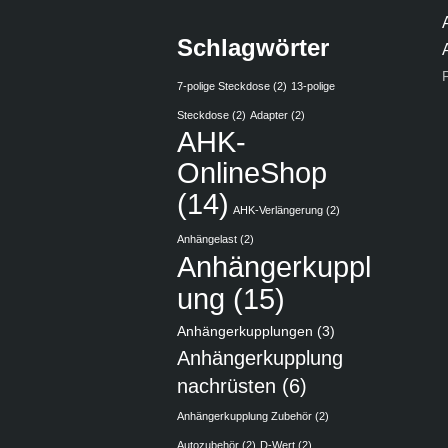
Schlagwörter
7-polige Steckdose
(2)
13-polige
Steckdose
(2)
Adapter
(2)
AHK-
OnlineShop
(14)
AHK-Verlängerung
(2)
Anhängelast
(2)
Anhängerkuppl
ung
(15)
Anhängerkupplungen
(3)
Anhängerkupplung
nachrüsten
(6)
Anhängerkupplung Zubehör
(2)
Autozubehör
(2)
D-Wert
(2)