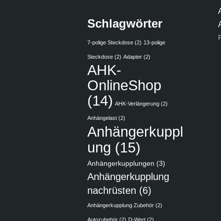
Schlagwörter
7-polige Steckdose
(2)
13-polige
Steckdose
(2)
Adapter
(2)
AHK-
OnlineShop
(14)
AHK-Verlängerung
(2)
Anhängelast
(2)
Anhängerkuppl
ung
(15)
Anhängerkupplungen
(3)
Anhängerkupplung
nachrüsten
(6)
Anhängerkupplung Zubehör
(2)
Autozubehör
(2)
D-Wert
(2)