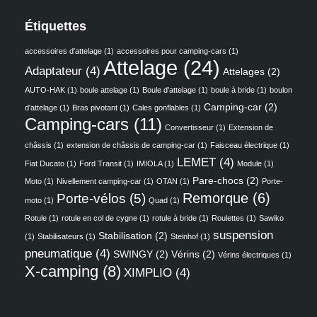
Étiquettes
accessoires d'attelage
(1)
accessoires pour camping-cars
(1)
Attelage
(24)
Adaptateur
(4)
Attelages
(2)
AUTO-HAK
(1)
boule attelage
(1)
Boule d'attelage
(1)
boule à bride
(1)
boulon
Camping-car
(2)
d'attelage
(1)
Bras pivotant
(1)
Cales gonflables
(1)
Camping-cars
(11)
Convertisseur
(1)
Extension de
châssis
(1)
extension de châssis de camping-car
(1)
Faisceau électrique
(1)
LEMET
(4)
Fiat Ducato
(1)
Ford Transit
(1)
IMIOLA
(1)
Module
(1)
Pare-chocs
(2)
Moto
(1)
Nivellement camping-car
(1)
OTAN
(1)
Porte-
Remorque
(6)
Porte-vélos
(5)
moto
(1)
Quad
(1)
Rotule
(1)
rotule en col de cygne
(1)
rotule à bride
(1)
Roulettes
(1)
Sawiko
suspension
Stabilisation
(2)
(1)
Stabilisateurs
(1)
Steinhof
(1)
pneumatique
(4)
SWINGY
(2)
Vérins
(2)
Vérins électriques
(1)
X-camping
(8)
XIMPLIO
(4)