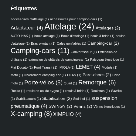
Étiquettes
accessoires d'attelage
(1)
accessoires pour camping-cars
(1)
Attelage
(24)
Adaptateur
(4)
Attelages
(2)
AUTO-HAK
(1)
boule attelage
(1)
Boule d'attelage
(1)
boule à bride
(1)
boulon
Camping-car
(2)
d'attelage
(1)
Bras pivotant
(1)
Cales gonflables
(1)
Camping-cars
(11)
Convertisseur
(1)
Extension de
châssis
(1)
extension de châssis de camping-car
(1)
Faisceau électrique
(1)
LEMET
(4)
Fiat Ducato
(1)
Ford Transit
(1)
IMIOLA
(1)
Module
(1)
Pare-chocs
(2)
Moto
(1)
Nivellement camping-car
(1)
OTAN
(1)
Porte-
Remorque
(6)
Porte-vélos
(5)
moto
(1)
Quad
(1)
Rotule
(1)
rotule en col de cygne
(1)
rotule à bride
(1)
Roulettes
(1)
Sawiko
suspension
Stabilisation
(2)
(1)
Stabilisateurs
(1)
Steinhof
(1)
pneumatique
(4)
SWINGY
(2)
Vérins
(2)
Vérins électriques
(1)
X-camping
(8)
XIMPLIO
(4)