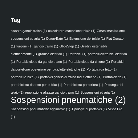
Tag
altezza gancio traino
(1)
calcolatore estensione telaio
(1)
Costo installazione
sospensioni ad aria
(1)
Dixon-Bate
(1)
Estensione del telaio
(1)
Fiat Ducato
(1)
furgoni.
(1)
gancio traino
(1)
GlideStep
(1)
Gradini estensibili
elettricamente
(1)
gradino elettrico
(1)
Portabici
(1)
portabiciclette bici elettrica
(1)
Portabiciclette da gancio traino
(1)
Portabiciclette da timone
(1)
Portabici
da portellone posteriore per biciclette elettriche
(1)
Portabici da tetto
(1)
portabici e-bike
(1)
portabici gancio di traino bici elettriche
(1)
Portabiclette
(1)
portabiclette da tetto per e-bike
(1)
Portabiclette posteriore
(1)
Prolunga del
telaio
(1)
regolazione altezza gancio traino
(1)
Sospensioni ad aria
(1)
Sospensioni pneumatiche
(2)
Sospensioni pneumatiche aggiuntive
(1)
Tipologie di portabici
(1)
Veldo Pro
(1)