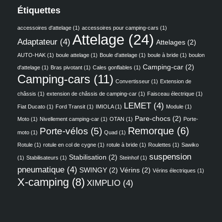
Étiquettes
accessoires d'attelage
(1)
accessoires pour camping-cars
(1)
Attelage
(24)
Adaptateur
(4)
Attelages
(2)
AUTO-HAK
(1)
boule attelage
(1)
Boule d'attelage
(1)
boule à bride
(1)
boulon
Camping-car
(2)
d'attelage
(1)
Bras pivotant
(1)
Cales gonflables
(1)
Camping-cars
(11)
Convertisseur
(1)
Extension de
châssis
(1)
extension de châssis de camping-car
(1)
Faisceau électrique
(1)
LEMET
(4)
Fiat Ducato
(1)
Ford Transit
(1)
IMIOLA
(1)
Module
(1)
Pare-chocs
(2)
Moto
(1)
Nivellement camping-car
(1)
OTAN
(1)
Porte-
Remorque
(6)
Porte-vélos
(5)
moto
(1)
Quad
(1)
Rotule
(1)
rotule en col de cygne
(1)
rotule à bride
(1)
Roulettes
(1)
Sawiko
suspension
Stabilisation
(2)
(1)
Stabilisateurs
(1)
Steinhof
(1)
pneumatique
(4)
SWINGY
(2)
Vérins
(2)
Vérins électriques
(1)
X-camping
(8)
XIMPLIO
(4)