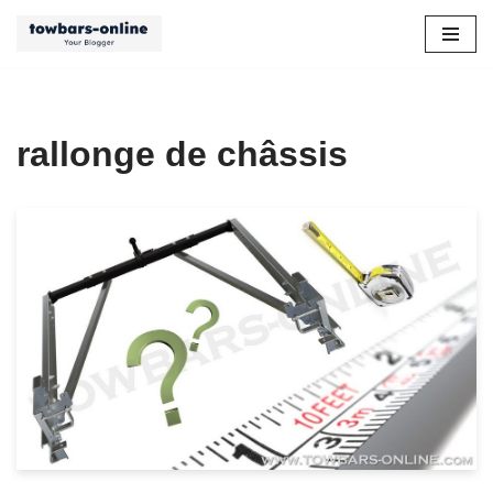
Aller
au
contenu
rallonge de châssis