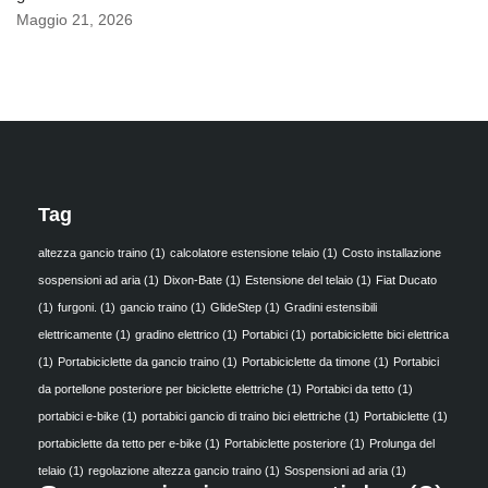
Maggio 21, 2026
Tag
altezza gancio traino
(1)
calcolatore estensione telaio
(1)
Costo installazione
sospensioni ad aria
(1)
Dixon-Bate
(1)
Estensione del telaio
(1)
Fiat Ducato
(1)
furgoni.
(1)
gancio traino
(1)
GlideStep
(1)
Gradini estensibili
elettricamente
(1)
gradino elettrico
(1)
Portabici
(1)
portabiciclette bici elettrica
(1)
Portabiciclette da gancio traino
(1)
Portabiciclette da timone
(1)
Portabici
da portellone posteriore per biciclette elettriche
(1)
Portabici da tetto
(1)
portabici e-bike
(1)
portabici gancio di traino bici elettriche
(1)
Portabiclette
(1)
portabiclette da tetto per e-bike
(1)
Portabiclette posteriore
(1)
Prolunga del
telaio
(1)
regolazione altezza gancio traino
(1)
Sospensioni ad aria
(1)