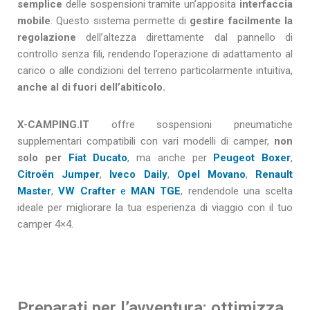
semplice
delle sospensioni tramite un’apposita
interfaccia
mobile
. Questo sistema permette di
gestire facilmente la
regolazione
dell’altezza direttamente dal pannello di
controllo senza fili, rendendo l’operazione di adattamento al
carico o alle condizioni del terreno particolarmente intuitiva,
anche al di fuori dell’abiticolo.
X-CAMPING.IT
offre sospensioni pneumatiche
supplementari compatibili con vari modelli di camper,
non
solo per
Fiat Ducato
, ma anche per
Peugeot Boxer
,
Citroën Jumper
,
Iveco Daily
,
Opel Movano
,
Renault
Master
,
VW Crafter
e
MAN TGE
, rendendole una scelta
ideale per migliorare la tua esperienza di viaggio con il tuo
camper 4×4.
Preparati per l’avventura: ottimizza