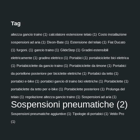
Tag
altezza gancio traino
(1)
calcolatore estensione telaio
(1)
Costo installazione
sospensioni ad aria
(1)
Dixon-Bate
(1)
Estensione del telaio
(1)
Fiat Ducato
(1)
furgoni.
(1)
gancio traino
(1)
GlideStep
(1)
Gradini estensibili
elettricamente
(1)
gradino elettrico
(1)
Portabici
(1)
portabiciclette bici elettrica
(1)
Portabiciclette da gancio traino
(1)
Portabiciclette da timone
(1)
Portabici
da portellone posteriore per biciclette elettriche
(1)
Portabici da tetto
(1)
portabici e-bike
(1)
portabici gancio di traino bici elettriche
(1)
Portabiclette
(1)
portabiclette da tetto per e-bike
(1)
Portabiclette posteriore
(1)
Prolunga del
telaio
(1)
regolazione altezza gancio traino
(1)
Sospensioni ad aria
(1)
Sospensioni pneumatiche
(2)
Sospensioni pneumatiche aggiuntive
(1)
Tipologie di portabici
(1)
Veldo Pro
(1)