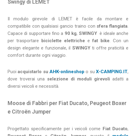
Swingy di LEMET
Il modulo girevole di LEMET è facile da montare e
compatibile con qualsiasi gancio traino con
sfera flangiata
.
Capace di supportare fino a
90 kg
,
SWINGY
è ideale anche
per trasportare
biciclette elettriche
e
fat bike
. Con un
design elegante e funzionale, il
SWINGY
ti offre praticità e
comfort durante ogni viaggio.
Puoi
acquistarlo su
AHK-onlineshop
o su
X-CAMPING.IT
,
dove troverai una
selezione di moduli girevoli
adatti a
diversi veicoli e necessità.
Moose di Fabbri per Fiat Ducato, Peugeot Boxer
e Citroën Jumper
Progettato specificamente per i veicoli come
Fiat Ducato
,
Peugeot Boxer
e
Citroën Jumper
, questo il
modulo