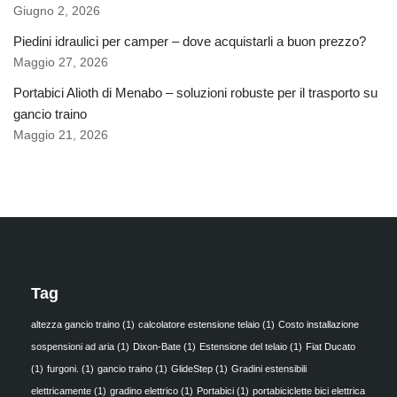
Giugno 2, 2026
Piedini idraulici per camper – dove acquistarli a buon prezzo?
Maggio 27, 2026
Portabici Alioth di Menabo – soluzioni robuste per il trasporto su
gancio traino
Maggio 21, 2026
Tag
altezza gancio traino
(1)
calcolatore estensione telaio
(1)
Costo installazione
sospensioni ad aria
(1)
Dixon-Bate
(1)
Estensione del telaio
(1)
Fiat Ducato
(1)
furgoni.
(1)
gancio traino
(1)
GlideStep
(1)
Gradini estensibili
elettricamente
(1)
gradino elettrico
(1)
Portabici
(1)
portabiciclette bici elettrica