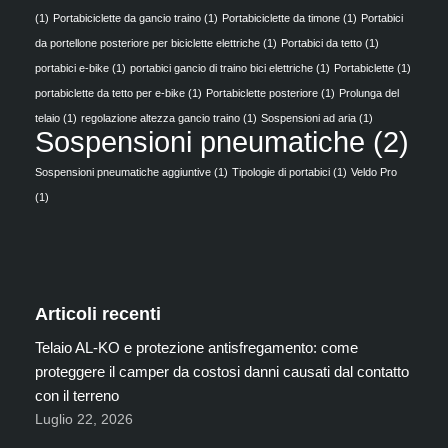
(1)
Portabiciclette da gancio traino
(1)
Portabiciclette da timone
(1)
Portabici
da portellone posteriore per biciclette elettriche
(1)
Portabici da tetto
(1)
portabici e-bike
(1)
portabici gancio di traino bici elettriche
(1)
Portabiclette
(1)
portabiclette da tetto per e-bike
(1)
Portabiclette posteriore
(1)
Prolunga del
telaio
(1)
regolazione altezza gancio traino
(1)
Sospensioni ad aria
(1)
Sospensioni pneumatiche
(2)
Sospensioni pneumatiche aggiuntive
(1)
Tipologie di portabici
(1)
Veldo Pro
(1)
Articoli recenti
Telaio AL-KO e protezione antisfregamento: come
proteggere il camper da costosi danni causati dal contatto
con il terreno
Luglio 22, 2026